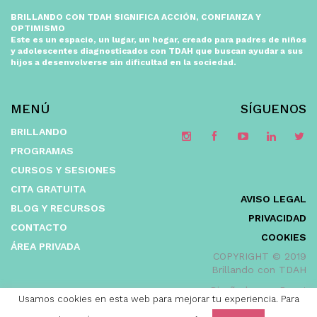
BRILLANDO CON TDAH SIGNIFICA ACCIÓN, CONFIANZA Y
OPTIMISMO
Este es un espacio, un lugar, un hogar, creado para padres de niños
y adolescentes diagnosticados con TDAH que buscan ayudar a sus
hijos a desenvolverse sin dificultad en la sociedad.
MENÚ
SÍGUENOS
BRILLANDO
PROGRAMAS
CURSOS Y SESIONES
CITA GRATUITA
AVISO LEGAL
BLOG Y RECURSOS
PRIVACIDAD
CONTACTO
COOKIES
ÁREA PRIVADA
COPYRIGHT © 2019
Brillando con TDAH
Diseñada por: Bang!
Usamos cookies en esta web para mejorar tu experiencia. Para
Branding