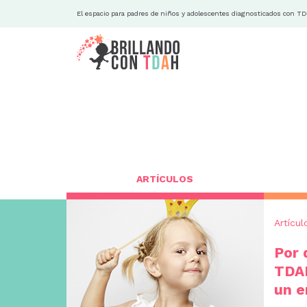
El espacio para padres de niños y adolescentes diagnosticados con T
ARTÍCULOS
Artícul
Por 
TDAH
un e