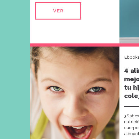
VER
Ebook
4 al
mejo
tu h
cole
¿Sabes
nutrici
cuerpo
aliment