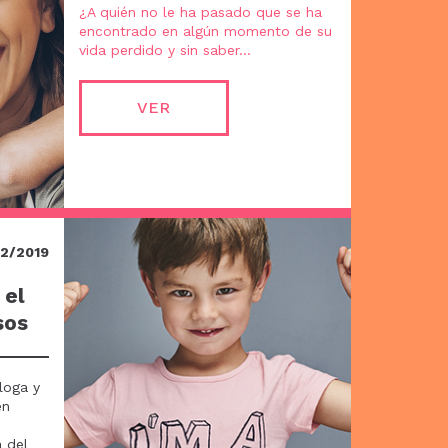
¿A quién no le ha pasado que se ha
encontrado en algún momento de su
vida perdido y sin saber...
VER
12/2019
 el
sos
loga y
en
 del