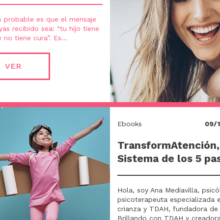
 probable es que el mensaje
as recibido sea: “tu hijo tiene
no tiene cura”. Es...
VER
Ebooks
09/
TransformAtención,
Sistema de los 5 pa
Hola, soy Ana Mediavilla, psicó
psicoterapeuta especializada 
crianza y TDAH, fundadora de
Brillando con TDAH y creadora